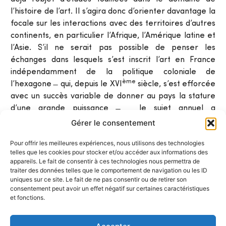
l’histoire de l’art. Il s’agira donc d’orienter davantage la
focale sur les interactions avec des territoires d’autres
continents, en particulier l’Afrique, l’Amérique latine et
l’Asie. S’il ne serait pas possible de penser les
échanges dans lesquels s’est inscrit l’art en France
indépendamment de la politique coloniale de
ème
l’hexagone ̶ qui, depuis le XVI
siècle, s’est efforcée
avec un succès variable de donner au pays la stature
d’une grande puissance ̶ le sujet annuel a
expressément vocation à inclure aussi des projets se
Gérer le consentement
situant hors des frontières de l’empire colonial français.
Pour offrir les meilleures expériences, nous utilisons des technologies
De même, il conviendra de porter le regard au-delà
telles que les cookies pour stocker et/ou accéder aux informations des
de Paris, afin de prendre en considération d’autres
appareils. Le fait de consentir à ces technologies nous permettra de
hauts lieux de rencontres transrégionales que la seule
traiter des données telles que le comportement de navigation ou les ID
ème
uniques sur ce site. Le fait de ne pas consentir ou de retirer son
« capitale du XIX
siècle ». Sur le plan de la
consentement peut avoir un effet négatif sur certaines caractéristiques
ème
chronologie, l’attention portera sur le XIX
et le
et fonctions.
ème
XX
siècle.
Différents axes de recherche s’offrent aux candidats.