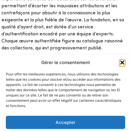
permettant d’écarter les mauvaises attributions et les
contrefaçons pour aboutir à la connaissance la plus
exigeante et la plus fidèle de l’œuvre. La fondation, en sa
qualité d’ayant droit, est dotée d’un service
d’authentification encadré par une équipe d’experts.
Chaque œuvre authentifiée figure au catalogue raisonné
des collections, qui est progressivement publié.
Gérer le consentement
Pour offrir les meilleures expériences, nous utilisons des technologies
contacter l’équipe d’experts
telles que les cookies pour stocker et/ou accéder aux informations des
appareils. Le fait de consentir à ces technologies nous permettra de
traiter des données telles que le comportement de navigation ou les ID
uniques sur ce site. Le fait de ne pas consentir ou de retirer son
consentement peut avoir un effet négatif sur certaines caractéristiques
et fonctions.
Pour toute demande d’authentification ou de reproduction
ou pour des questions concernant l’édition des catalogues
Accepter
raisonnés, veuillez écrire un mail à notre équipe d’experts
sur l’adresse suivante :