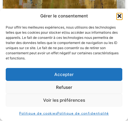
Gérer le consentement
Pour offrir les meilleures expériences, nous utilisons des technologies
telles que les cookies pour stocker et/ou accéder aux informations des
appareils. Le fait de consentir à ces technologies nous permettra de
traiter des données telles que le comportement de navigation ou les ID
uniques sur ce site. Le fait de ne pas consentir ou de retirer son
consentement peut avoir un effet négatif sur certaines caractéristiques
et fonctions.
Exposition – « Becoming
Anna-Eva Bergman », 14 juin –
Accepter
24 novembre 2024, Musée
national d’Oslo
Refuser
Voir les préférences
Exposition – « Becoming Anna-Eva Bergman », 14 juin –
authentification
presse
contact
[…]
Politique de cookies
Politique de confidentialité
hb projet
en savoir plus »