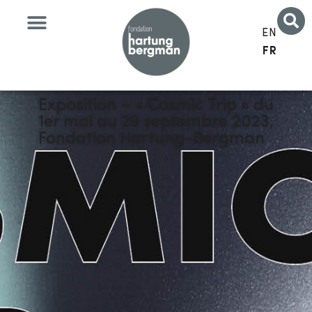
EN
FR
Exposition – « Cosmic Trip » du
1er mai au 29 septembre 2023,
Fondation Hartung-Bergman