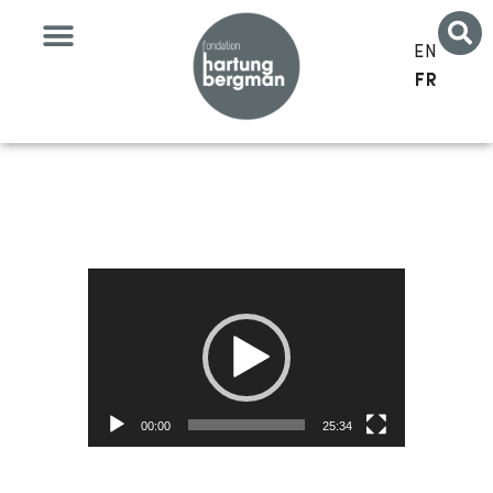
EN
FR
Lecteur
vidéo
00:00
25:34