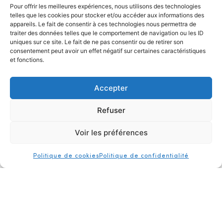
Pour offrir les meilleures expériences, nous utilisons des technologies
telles que les cookies pour stocker et/ou accéder aux informations des
appareils. Le fait de consentir à ces technologies nous permettra de
traiter des données telles que le comportement de navigation ou les ID
uniques sur ce site. Le fait de ne pas consentir ou de retirer son
Une symphonie cosmique : Hartung et la musique en
consentement peut avoir un effet négatif sur certaines caractéristiques
quelques mots
et fonctions.
Durée : 13 min
Producteur : Fondation Hartung-Bergman
Accepter
Collaboration : Galerie Perrotin
Un film écrit par Thomas Schlesser
Refuser
Réalisation : Stanislas Valroff
Année : 2026
Voir les préférences
Pays : France
authentification
presse
contact
Politique de cookies
Politique de confidentialité
hb projet
Tous droits réservés © Fondation Hartung-Bergman