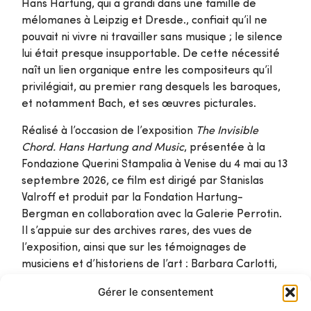
Hans Hartung, qui a grandi dans une famille de
mélomanes à Leipzig et Dresde., confiait qu’il ne
pouvait ni vivre ni travailler sans musique ; le silence
lui était presque insupportable. De cette nécessité
naît un lien organique entre les compositeurs qu’il
privilégiait, au premier rang desquels les baroques,
et notamment Bach, et ses œuvres picturales.
Réalisé à l’occasion de l’exposition
The Invisible
Chord. Hans Hartung and Music
, présentée à la
Fondazione Querini Stampalia à Venise du 4 mai au 13
septembre 2026, ce film est dirigé par Stanislas
Valroff et produit par la Fondation Hartung-
Bergman en collaboration avec la Galerie Perrotin.
Il s’appuie sur des archives rares, des vues de
l’exposition, ainsi que sur les témoignages de
musiciens et d’historiens de l’art : Barbara Carlotti,
Rodolphe Burger, Dominique Mahut, Raphaëlle
Gérer le consentement
Rose, Theo Carnegy-Tan et Thomas Schlesser.