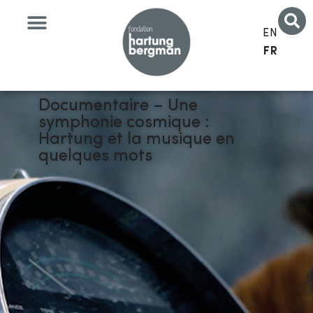
EN
FR
Documentaire – Une
symphonie cosmique :
Hartung et la musique en
quelques mots