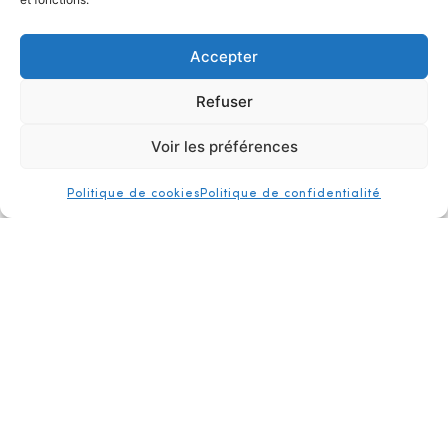
sur la donation d’œuvres de Terry Haass à la
Fondation et bénéficie du prêt exceptionnel de
Accepter
plusieurs pièces de Vera Molnár. Elle s’inscrit, par
ailleurs, dans le programme de recherche «
Refuser
Paysage et abstraction » conduit en 2024-2025.
Voir les préférences
authentification
presse
contact
Politique de cookies
Politique de confidentialité
hb projet
Pour information
:
Du 5 mai au 26 septembre 2025.
Du lundi au vendredi de 10h à 18h.