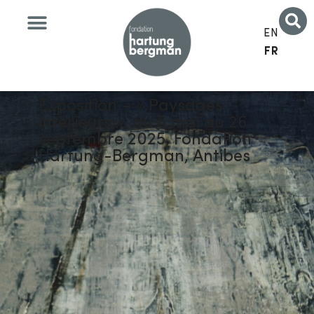
EN
FR
Exposition – « Paysages
intérieurs », du 5 mai au 26
septembre 2025, Fondation
Hartung-Bergman, Antibes