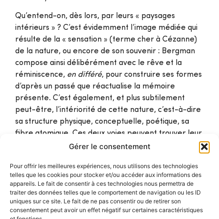
Qu’entend-on, dès lors, par leurs « paysages
intérieurs » ? C’est évidemment l’image médiée qui
résulte de la « sensation » (terme cher à Cézanne)
de la nature, ou encore de son souvenir : Bergman
compose ainsi délibérément avec le rêve et la
réminiscence,
en différé
, pour construire ses formes
d’après un passé que réactualise la mémoire
présente. C’est également, et plus subtilement
peut-être, l’intériorité de cette nature, c’est-à-dire
sa structure physique, conceptuelle, poétique, sa
fibre atomique. Ces deux voies peuvent trouver leur
moyen d’expression dans des modalités diverses,
Gérer le consentement
comme la simplification des motifs, le choix d’un
Pour offrir les meilleures expériences, nous utilisons des technologies
cadrage, la gestualité. Une
révélation
par
telles que les cookies pour stocker et/ou accéder aux informations des
l’
abstractisation
, en somme.
appareils. Le fait de consentir à ces technologies nous permettra de
traiter des données telles que le comportement de navigation ou les ID
Cette exposition, en plus de montrer les productions
uniques sur ce site. Le fait de ne pas consentir ou de retirer son
consentement peut avoir un effet négatif sur certaines caractéristiques
de Hans Hartung et d’Anna-Eva Bergman, s’appuie
et fonctions.